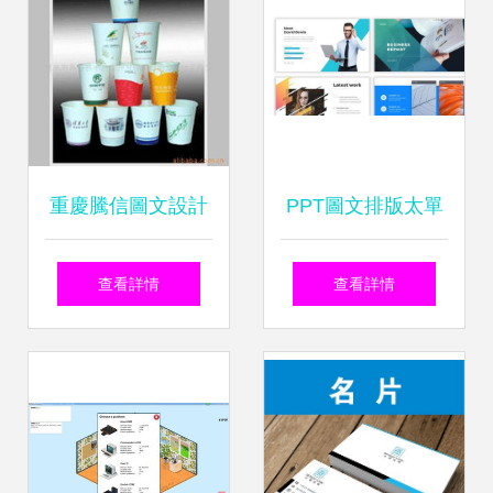
值飆升
重慶騰信圖文設計
PPT圖文排版太單
工作室 杯印刷產品
調？6個方法幫你
查看詳情
查看詳情
列表與圖文設計制
提高設計感，推薦
作
收藏