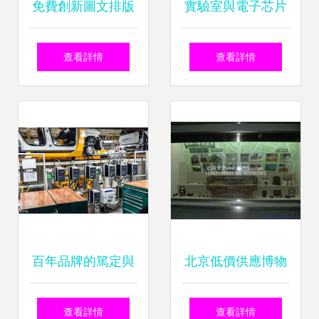
免費創新圖文排版
實驗室與電子芯片
網頁設計模板，矢
科技生產線的3D模
查看詳情
查看詳情
量AI素材盡在紅動
型設計 融合制藥廠
網
的未來全景
百年品牌的篤定與
北京低價供應博物
微光 觀標致成都工
館展覽館圖文版展
查看詳情
查看詳情