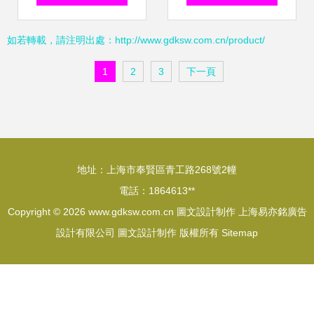
2013-2014學年高
店的實戰指南
如若轉載，請注明出處：http://www.gdksw.com.cn/product/
一歷史必修二第4
1
2
3
下一頁
課導學設計為例
地址：上海市奉賢區青工路268號2幢
電話：1864613**
Copyright © 2026
www.gdksw.com.cn
圖文設計制作
上海易亦銘廣告
設計有限公司
圖文設計制作
版權所有
Sitemap