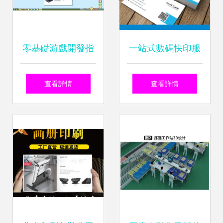
零基礎游戲開發指
一站式數碼快印服
南 用Unity從建模
務 黑白彩色雙面打
查看詳情
查看詳情
到發布的實操圖文
印、名片折頁、宣
教程
傳冊、海報設計制
作全解析